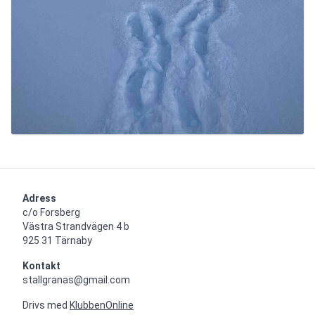
Adress
c/o Forsberg

Västra Strandvägen 4 b

925 31 Tärnaby
Kontakt
stallgranas@gmail.com
Drivs med
KlubbenOnline