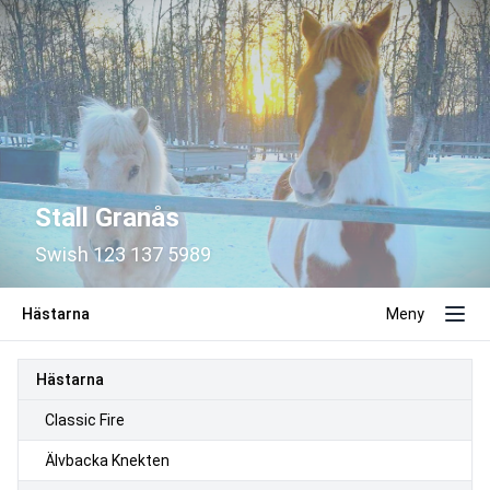
Stall Granås
Swish 123 137 5989
Hästarna
Meny
Hästarna
Classic Fire
Älvbacka Knekten