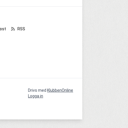
ost
RSS
Drivs med
KlubbenOnline
Logga in