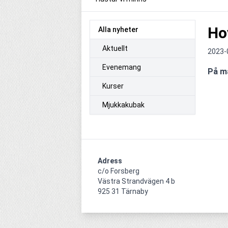
Ho
Alla nyheter
Aktuellt
2023-
Evenemang
På m
Kurser
Mjukkakubak
Adress
c/o Forsberg

Västra Strandvägen 4 b

925 31 Tärnaby