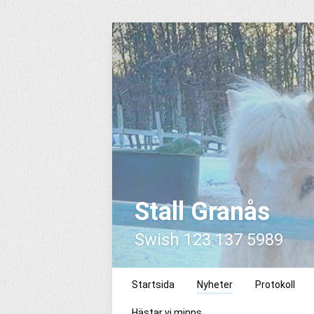
Stall Granås
Swish 123 137 5989
Startsida
Nyheter
Protokoll
Hästar vi minns