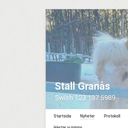
Stall Granås
Swish 123 137 5989
Startsida
Nyheter
Protokoll
Hästar vi minns