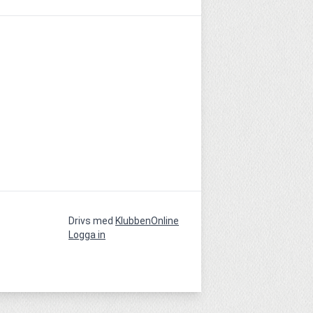
Drivs med
KlubbenOnline
Logga in