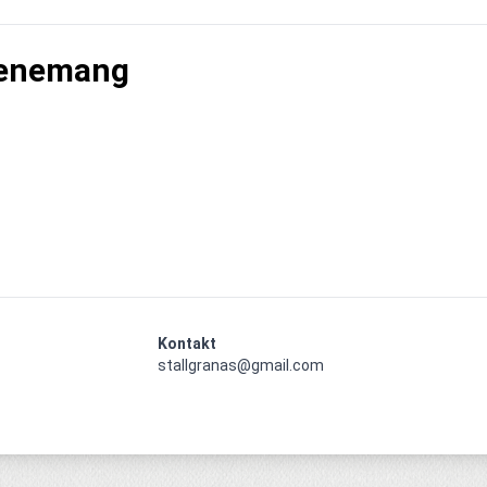
enemang
Kontakt
stallgranas@gmail.com