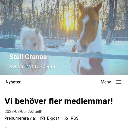
Stall Granås
Swish 123 137 5989
Nyheter
Meny
Vi behöver fler medlemmar!
2023-03-06 i
Aktuellt
Prenumerera via:
E-post
RSS