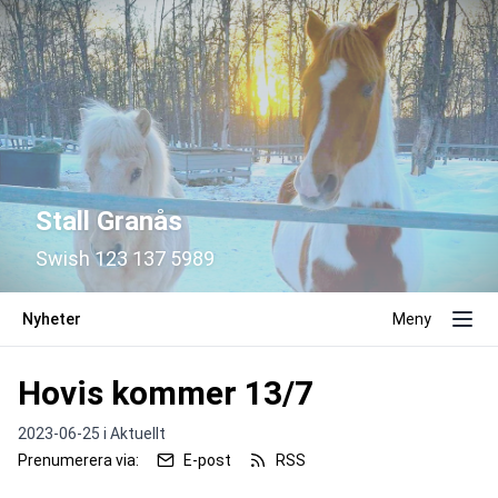
Stall Granås
Swish 123 137 5989
Nyheter
Meny
Hovis kommer 13/7
2023-06-25 i
Aktuellt
Prenumerera via:
E-post
RSS