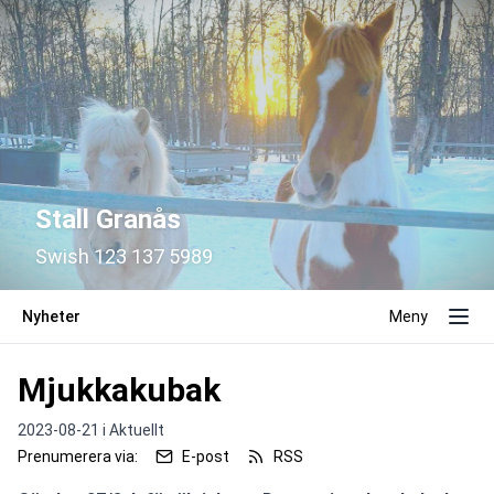
Stall Granås
Swish 123 137 5989
Nyheter
Meny
Mjukkakubak
2023-08-21 i
Aktuellt
Prenumerera via:
E-post
RSS