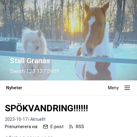
Stall Granås
Swish 123 137 5989
Nyheter
Meny
SPÖKVANDRING!!!!!!
2023-10-17 i
Aktuellt
Prenumerera via:
E-post
RSS