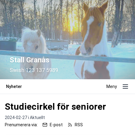
Stall Granås
Swish 123 137 5989
Nyheter
Meny
Studiecirkel för seniorer
2024-02-27 i
Aktuellt
Prenumerera via:
E-post
RSS