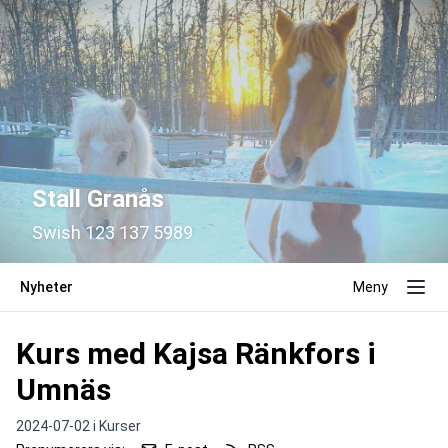
Stall Granås
Swish 123 137 5989
Nyheter
Meny
Kurs med Kajsa Ränkfors i
Umnäs
2024-07-02 i
Kurser