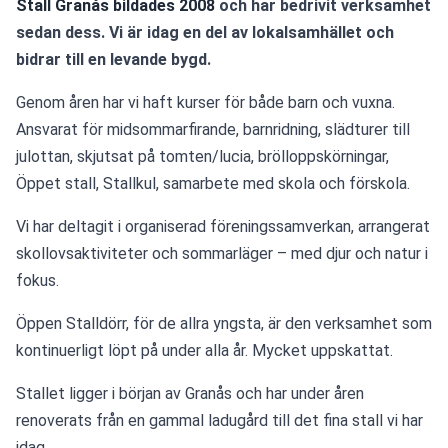
Stall Granås bildades 2008
 och har bedrivit verksamhet 
sedan dess. Vi är idag en del av lokalsamhället och 
bidrar till en levande bygd.
Genom åren har vi haft kurser för både barn och vuxna. 
Ansvarat för midsommarfirande, barnridning, slädturer till 
julottan, skjutsat på tomten/lucia, brölloppskörningar, 
Öppet stall, Stallkul, samarbete med skola och förskola.
Vi har deltagit i organiserad föreningssamverkan, arrangerat 
skollovsaktiviteter och sommarläger – med djur och natur i 
fokus.
Öppen Stalldörr, för de allra yngsta, är den verksamhet som 
kontinuerligt löpt på under alla år. Mycket uppskattat.
Stallet ligger i början av Granås och har under åren 
renoverats från en gammal ladugård till det fina stall vi har 
idag.