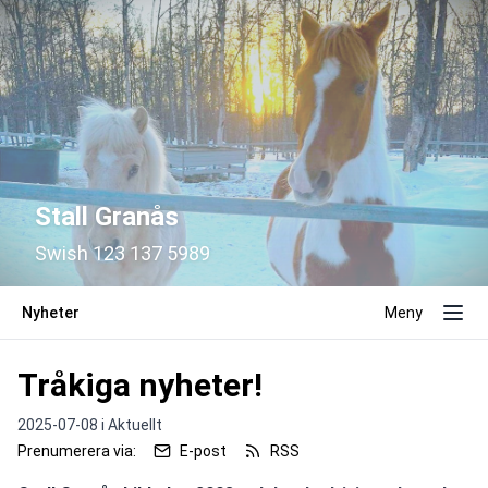
Stall Granås
Swish 123 137 5989
Nyheter
Meny
Tråkiga nyheter!
2025-07-08 i
Aktuellt
Prenumerera via:
E-post
RSS