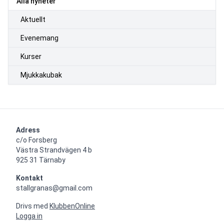
Alla nyheter
Aktuellt
Evenemang
Kurser
Mjukkakubak
Adress
c/o Forsberg

Västra Strandvägen 4 b

925 31 Tärnaby
Kontakt
stallgranas@gmail.com
Drivs med
KlubbenOnline
Logga in