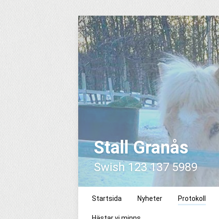
Stall Granås
Swish 123 137 5989
Startsida
Nyheter
Protokoll
Hästar vi minns