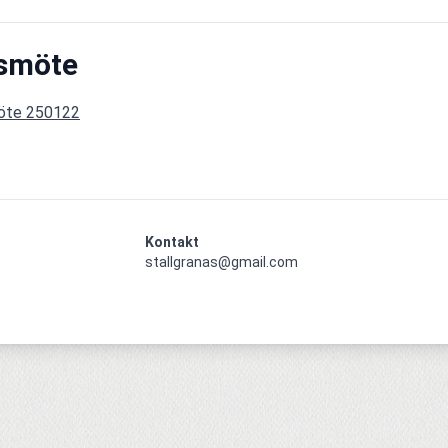
smöte
öte 250122
Kontakt
stallgranas@gmail.com