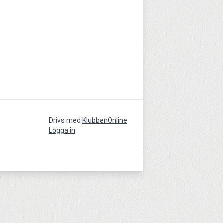
Drivs med
KlubbenOnline
Logga in