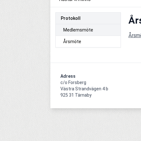
År
Protokoll
Medlemsmöte
Årsm
Årsmöte
Adress
c/o Forsberg

Västra Strandvägen 4 b

925 31 Tärnaby