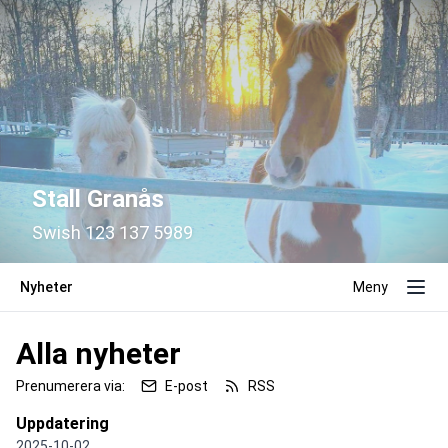
Stall Granås
Swish 123 137 5989
Nyheter
Meny
Alla nyheter
Prenumerera via:
E-post
RSS
Uppdatering
2025-10-02